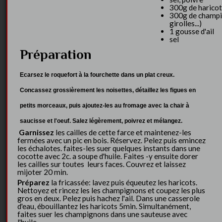
300g de haricot
300g de champig
girolles...)
1 gousse d'ail
sel
Préparation
Ecarsez
le roquefort à la fourchette dans un plat creux.
Concassez grossièrement les noisettes, détaillez les figues en
petits morceaux, puis ajoutez-les au fromage avec la chair à
saucisse et l'oeuf. Salez légèrement, poivrez et mélangez.
Garnissez
les cailles de cette farce et maintenez-les
fermées avec un pic en bois. Réservez. Pelez puis emincez
les échalotes. faites-les suer quelques instants dans une
cocotte avec 2c. a soupe d'huile. Faites -y ensuite dorer
les cailles sur toutes leurs faces. Couvrez et laissez
mijoter 20 min.
Préparez
la fricassée: lavez puis équeutez les haricots.
Nettoyez et rincez les les champignons et coupez les plus
gros en deux. Pelez puis hachez l'ail. Dans une casserole
d'eau, ébouillantez les haricots 5min. Simultanément,
faites suer les champignons dans une sauteuse avec
l'huile.