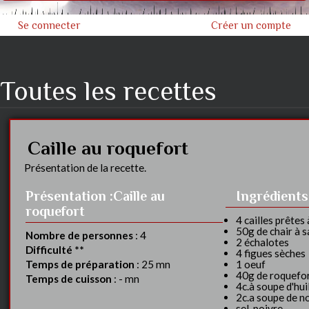
Se connecter
Créer un compte
Toutes les recettes
Caille au roquefort
Présentation de la recette.
Présentation
:Caille au
Ingrédient
roquefort
4 cailles prêtes 
50g de chair à 
Nombre de personnes
: 4
2 échalotes
Difficulté **
4 figues sèches
Temps de préparation
: 25 mn
1 oeuf
40g de roquefo
Temps de cuisson
: - mn
4c.à soupe d'huil
2c.a soupe de n
sel, poivre