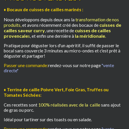
♦ Bocaux de cuisses de cailles marinés :
transformation de nos
Nous développons depuis deux ans la
produits,
cuisses de
et avons récemment créé des bocaux de
cailles saveur curry
cuisses de cailles
, une recette de
provencale
s
la méridionale
.
, et enfin une dernière à
Pratique pour déguster lors d'un apéritif, il suffit de passer le
bocal sans couvercle 3 minutes au micro-ondes et c'est prêt à
déguster et partager!
Passer une commande:
rendez-vous sur notre page
"vente
directe"
♦ Terrine de caille Poivre Vert, Foie Gras, Truffes ou
Tomates Séchées:
100% réalisées avec de la caille
Ces recettes sont
sans ajout
de gras ou porc.
Idéal pour tartiner sur des toasts ou en salade.
Passer une commande:
rendez-vous sur notre page
"vente